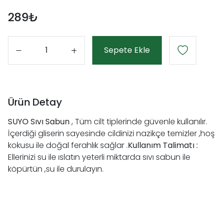
289₺
Sepete Ekle
Adet
Ürün Detay
SUYO Sıvı Sabun
, Tüm cilt tiplerinde güvenle kullanılır.
İçerdiği gliserin sayesinde cildinizi nazikçe temizler ,hoş
kokusu ile doğal ferahlık sağlar .
Kullanım Talimatı :
Ellerinizi su ile ıslatın yeterli miktarda sıvı sabun ile
köpürtün ,su ile durulayın.